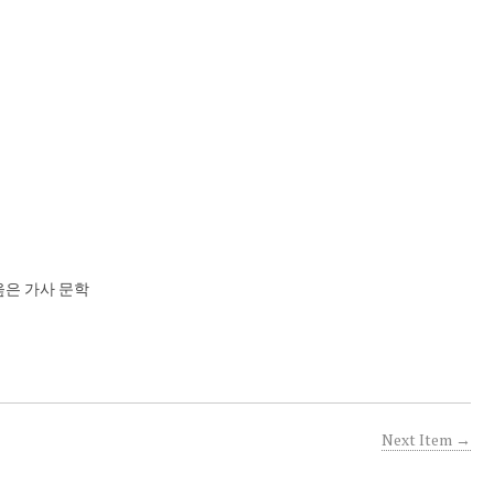
 을 읊은 가사 문학
Next Item →