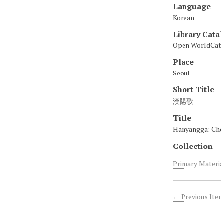
Language
Korean
Library Cata
Open WorldCat
Place
Seoul
Short Title
漢陽歌
Title
Hanyangga: C
Collection
Primary Materi
← Previous Ite