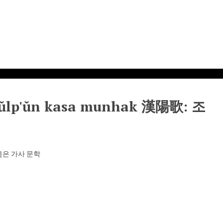
l ŭlp'ŭn kasa munhak 漢陽歌: 조
 을 읊은 가사 문학