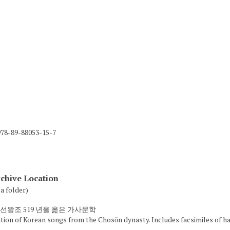
978-89-88053-15-7
chive Location
a folder)
 조선왕조 519 년을 옲은 가사문학
ion of Korean songs from the Chosŏn dynasty. Includes facsimiles of ha