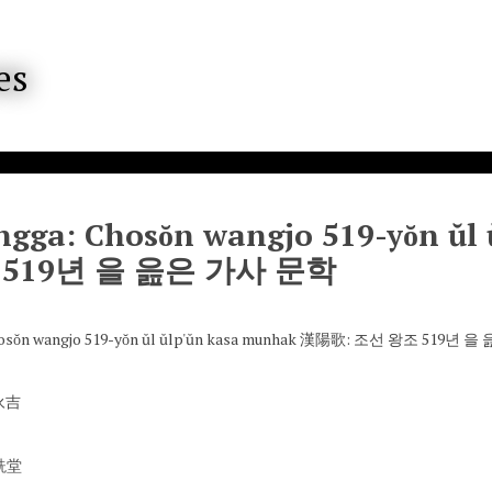
gga: Chosŏn wangjo 519-yŏn ŭ
 519년 을 읊은 가사 문학
hosŏn wangjo 519-yŏn ŭl ŭlp'ŭn kasa munhak 漢陽歌: 조선 왕조 519년
辛永吉
知詵堂