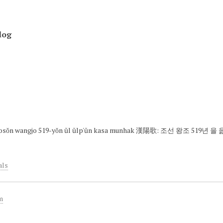
log
hosŏn wangjo 519-yŏn ŭl ŭlp'ŭn kasa munhak 漢陽歌: 조선 왕조 519년
als
m