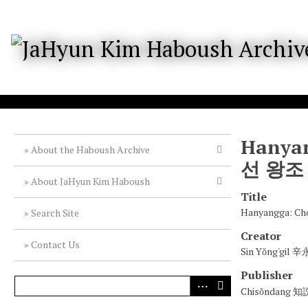
S
k
i
p
t
o
m
a
i
n
c
Hanyan
o
About the Haboush Archive
n
선 왕조
t
About JaHyun Kim Haboush
e
Title
n
Hanyangga: C
Search Site
t
Creator
Contact Us
Sin Yŏng'gil 
Publisher
Chisŏndang 